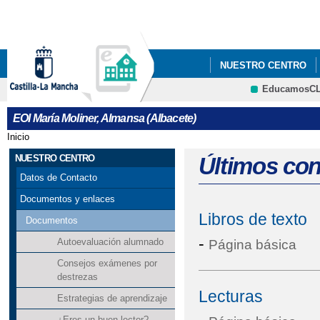
Pa
co
pri
NUESTRO CENTRO
EducamosC
PROCESO DE ADMISIÓ
CRFP
EOI María Moliner, Almansa (Albacete)
ABRIL AL 10 DE MAYO
Inicio
Se encuentra usted aquí
NUESTRO CENTRO
Últimos co
Datos de Contacto
Documentos y enlaces
Libros de texto
Documentos
-
Autoevaluación alumnado
Página básica
Consejos exámenes por
destrezas
Lecturas
Estrategias de aprendizaje
¿Eres un buen lector?