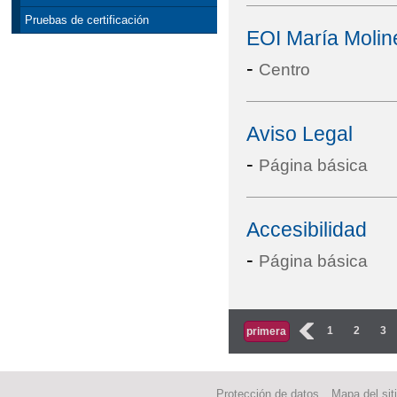
Pruebas de certificación
EOI María Molin
-
Centro
Aviso Legal
-
Página básica
Accesibilidad
-
Página básica
Páginas
‹
1
2
3
primera
Protección de datos
Mapa del sit