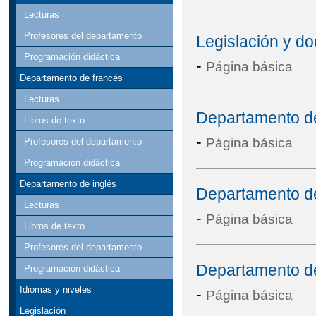
Lecturas
Profesores del departamento
Legislación y d
Programación didáctica
-
Página básica
Departamento de francés
Lecturas
Departamento d
Libros de texto
-
Página básica
Profesores del departamento
Programación didáctica
Departamento de inglés
Departamento de
Lecturas
-
Página básica
Libros de texto
Profesores del departamento
Departamento d
Programación didáctica
Idiomas y niveles
-
Página básica
Legislación