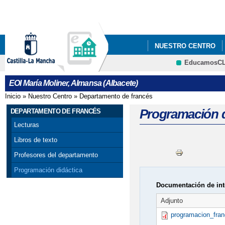
Pa
co
pri
NUESTRO CENTRO
EducamosC
PROCESO DE ADMISIÓ
CRFP
EOI María Moliner, Almansa (Albacete)
ABRIL AL 10 DE MAYO
Inicio
»
Nuestro Centro
»
Departamento de francés
Se encuentra usted aquí
Programación d
DEPARTAMENTO DE FRANCÉS
Lecturas
Libros de texto
Profesores del departamento
Programación didáctica
Documentación de int
Adjunto
programacion_fra