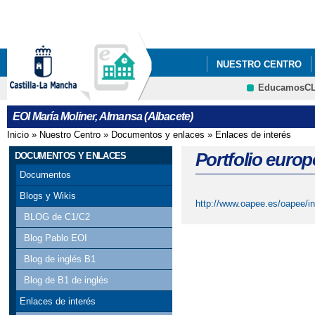
Pa
co
pri
NUESTRO CENTRO
EducamosC
PROCESO DE ADMISIÓ
CRFP
EOI María Moliner, Almansa (Albacete)
ABRIL AL 10 DE MAYO
Inicio
»
Nuestro Centro
»
Documentos y enlaces
»
Enlaces de interés
Se encuentra usted aquí
Portfolio euro
DOCUMENTOS Y ENLACES
Documentos
Blogs y Wikis
http://www.oapee.es/oapee/inic
BLOG de C1/C2
Blog Pablo EOI
Blog de inglés B1
Blog de B1 de inglés
Enlaces de interés