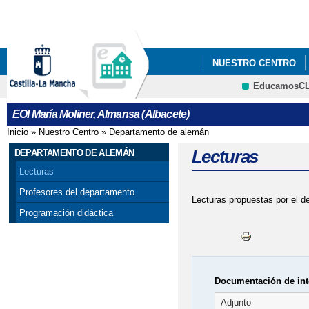
Pa
co
pri
NUESTRO CENTRO
EducamosC
PROCESO DE ADMISIÓ
CRFP
EOI María Moliner, Almansa (Albacete)
ABRIL AL 10 DE MAYO
Inicio
»
Nuestro Centro
»
Departamento de alemán
Se encuentra usted aquí
Lecturas
DEPARTAMENTO DE ALEMÁN
Lecturas
Profesores del departamento
Lecturas propuestas por el d
Programación didáctica
Documentación de int
Adjunto