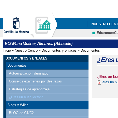
NUESTRO CEN
EducamosC
PROCESO DE AD
EOI María Moliner, Almansa (Albacete)
Inicio
»
Nuestro Centro
»
Documentos y enlaces
»
Documentos
Se encuentra usted aquí
¿Eres 
DOCUMENTOS Y ENLACES
Documentos
Autoevaluación alumnado
¿Eres un bu
Consejos exámenes por destrezas
eres un bu
Estrategias de aprendizaje
¿Eres un buen lector?
Blogs y Wikis
BLOG de C1/C2