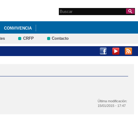
Search this site
Formulario de
búsqueda
CONVIVENCIA
tes
CRFP
Contacto
S DEL 26 DE ABRIL AL 10 DE MAYO
Última modificación:
15/01/2015 - 17:47