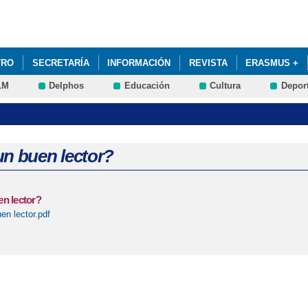
Pasar al
contenido
principal
TRO
SECRETARÍA
INFORMACIÓN
REVISTA
ERASMUS +
LM
Delphos
Educación
Cultura
Depor
MISIÓN A LAS ESCUELAS OFICIALES DE IDIOMAS 24-25. SOLICITUDE
un buen lector?
en lector?
en lector.pdf