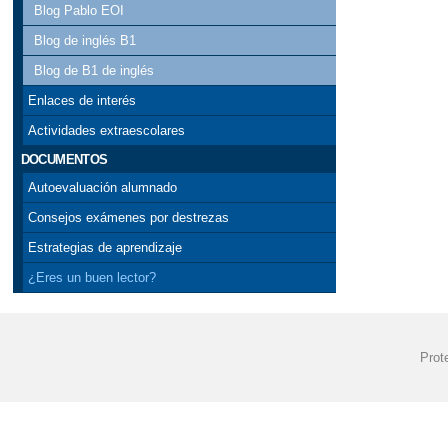
Blog Pablo EOI
Blog de inglés B1
Blog de B1 de inglés
Enlaces de interés
Actividades extraescolares
DOCUMENTOS
Autoevaluación alumnado
Consejos exámenes por destrezas
Estrategias de aprendizaje
¿Eres un buen lector?
Prot