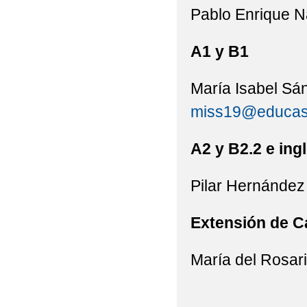
Pablo Enrique N
A1 y B1
María Isabel Sá
miss19@educast
A2 y B2.2 e ing
Pilar Hernández
Extensión de Ca
María del Rosar