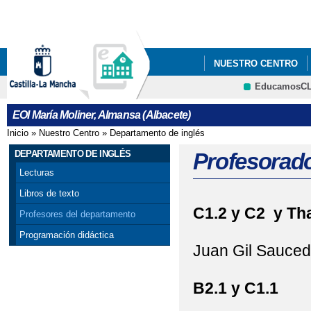
Pa
co
pri
NUESTRO CENTRO
EducamosC
PROCESO DE ADMISIÓ
CRFP
EOI María Moliner, Almansa (Albacete)
ABRIL AL 10 DE MAYO
Inicio
»
Nuestro Centro
»
Departamento de inglés
Se encuentra usted aquí
DEPARTAMENTO DE INGLÉS
Profesorad
Lecturas
Libros de texto
C1.2 y C2 y Tha
Profesores del departamento
Programación didáctica
Juan Gil Sauce
B2.1 y C1.1