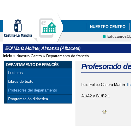
Pa
co
pri
NUESTRO CENTRO
EducamosC
PROCESO DE ADMISIÓ
CRFP
EOI María Moliner, Almansa (Albacete)
ABRIL AL 10 DE MAYO
Inicio
»
Nuestro Centro
»
Departamento de francés
Se encuentra usted aquí
Profesorado de
DEPARTAMENTO DE FRANCÉS
Lecturas
Libros de texto
Luis Felipe Casero Martín:
l
Profesores del departamento
A1/A2 y B1/B2.1
Programación didáctica