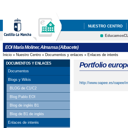
Pa
co
pri
NUESTRO CENTRO
EducamosC
PROCESO DE ADMISIÓ
CRFP
EOI María Moliner, Almansa (Albacete)
ABRIL AL 10 DE MAYO
Inicio
»
Nuestro Centro
»
Documentos y enlaces
»
Enlaces de interés
Se encuentra usted aquí
Portfolio euro
DOCUMENTOS Y ENLACES
Documentos
Blogs y Wikis
http://www.oapee.es/oapee/inic
BLOG de C1/C2
Blog Pablo EOI
Blog de inglés B1
Blog de B1 de inglés
Enlaces de interés