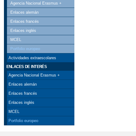
Agencia Nacional Erasmus +
Enlaces alemán
Enlaces francés
Enlaces inglés
MCEL
Portfolio europeo
Actividades extraescolares
ENLACES DE INTERÉS
Agencia Nacional Erasmus +
Enlaces alemán
Enlaces francés
Enlaces inglés
MCEL
Portfolio europeo