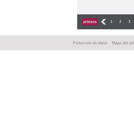
Páginas
‹
1
2
3
primera
Protección de datos
Mapa del sit