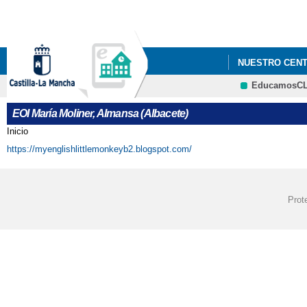
NUESTRO CEN
EducamosC
PROCESO DE AD
EOI María Moliner, Almansa (Albacete)
Inicio
Se encuentra usted aquí
https://myenglishlittlemonkeyb2.blogspot.com/
Prot