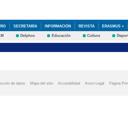
Pasar al
contenido
principal
TRO
SECRETARÍA
INFORMACIÓN
REVISTA
ERASMUS +
LM
Delphos
Educación
Cultura
Depor
MISIÓN A LAS ESCUELAS OFICIALES DE IDIOMAS 24-25. SOLICITUDE
ección de datos
Mapa del sitio
Accesibilidad
Aviso Legal
Página Prin