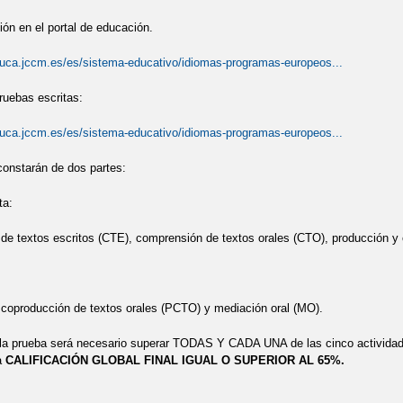
ón en el portal de educación.
duca.jccm.es/es/sistema-educativo/idiomas-programas-europeos...
uebas escritas:
duca.jccm.es/es/sistema-educativo/idiomas-programas-europeos...
onstarán de dos partes:
ta:
e textos escritos (CTE), comprensión de textos orales (CTO), producción y 
coproducción de textos orales (PCTO) y mediación oral (MO).
 la prueba será necesario superar TODAS Y CADA UNA de las cinco activ
a
CALIFICACIÓN GLOBAL FINAL IGUAL O SUPERIOR AL 65%.