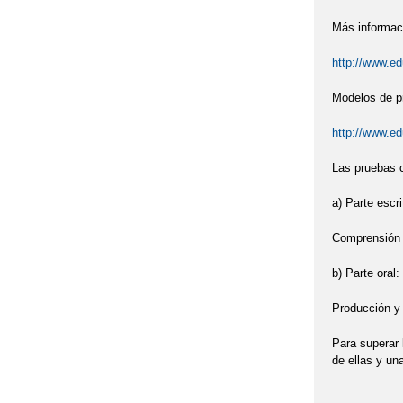
Más informaci
http://www.e
Modelos de pr
http://www.e
Las pruebas c
a) Parte escri
Comprensión d
b) Parte oral:
Producción y 
Para superar
de ellas y un