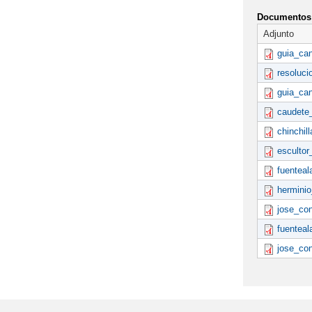
Documentos 
Adjunto
guia_ca
resoluc
guia_can
caudete
chinchil
escultor
fuentea
hermini
jose_co
fuentea
jose_co