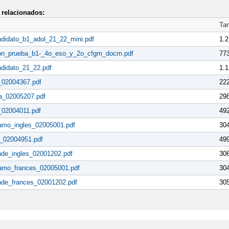
relacionados:
Ta
ndidato_b1_adol_21_22_mini.pdf
1.
ion_prueba_b1-_4o_eso_y_2o_cfgm_docm.pdf
77
didato_21_22.pdf
1.
_02004367.pdf
22
la_02005207.pdf
29
_02004011.pdf
49
lamo_ingles_02005001.pdf
30
o_02004951.pdf
49
nde_ingles_02001202.pdf
30
lamo_frances_02005001.pdf
30
nde_frances_02001202.pdf
30