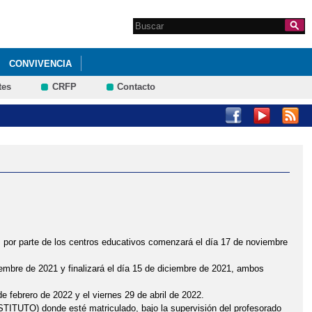
Search this site
Formulario de
búsqueda
CONVIVENCIA
tes
CRFP
Contacto
S DEL 26 DE ABRIL AL 10 DE MAYO
as por parte de los centros educativos comenzará el día 17 de noviembre
embre de 2021 y finalizará el día 15 de diciembre de 2021, ambos
e febrero de 2022 y el viernes 29 de abril de 2022.
NSTITUTO) donde esté matriculado, bajo la supervisión del profesorado