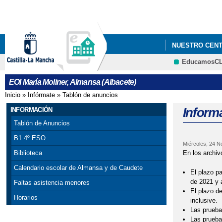
NUESTRO CEN
EducamosC
PROCESO DE AD
EOI María Moliner, Almansa (Albacete)
Inicio
»
Infórmate
»
Tablón de anuncios
Se encuentra usted aquí
Inform
INFORMACIÓN
Tablón de Anuncios
B1 4º ESO
Miércoles, 24 N
En los archiv
Biblioteca
Calendario escolar de Almansa y de Caudete
El plazo p
de 2021 y 
Faltas asistencia menores
El plazo d
Horarios
inclusive.
Las pruebas
Las prueba