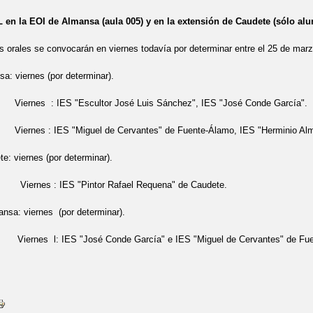
n la EOI de Almansa (aula 005) y en la extensión de Caudete (sólo al
orales se convocarán en viernes todavía por determinar entre el 25 de marzo
sa: viernes (por determinar).
IES "Escultor José Luis Sánchez", IES "José Conde García".
ES "Miguel de Cervantes" de Fuente-Álamo, IES "Herminio Almendros
te: viernes (por determinar).
 IES "Pintor Rafael Requena" de Caudete.
nsa: viernes (por determinar).
 IES "José Conde García" e IES "Miguel de Cervantes" de Fuen