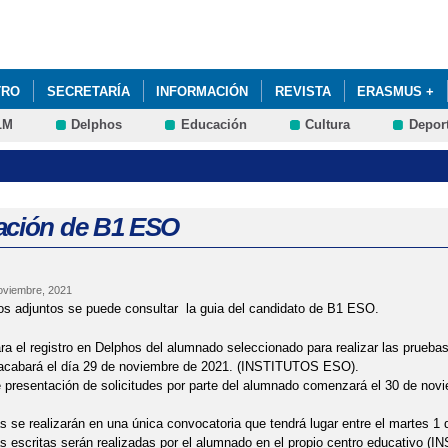
Pasar al
contenido
principal
TRO
SECRETARÍA
INFORMACIÓN
REVISTA
ERASMUS +
LM
Delphos
Educación
Cultura
Depor
MISIÓN A LAS ESCUELAS OFICIALES DE IDIOMAS 24-25. SOLICITUDE
ación de B1 ESO
oviembre, 2021
os adjuntos se puede consultar la guia del candidato de B1 ESO.
ara el registro en Delphos del alumnado seleccionado para realizar las prueb
acabará el día 29 de noviembre de 2021. (INSTITUTOS ESO).
e presentación de solicitudes por parte del alumnado comenzará el 30 de novi
 se realizarán en una única convocatoria que tendrá lugar entre el martes 1 d
s escritas serán realizadas por el alumnado en el propio centro educativo (I