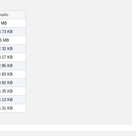
maño
2 MB
3.73 KB
15 MB
2.32 KB
8.17 KB
2.95 KB
4.83 KB
9.92 KB
6.35 KB
4.13 KB
5.31 KB