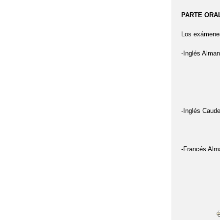
PARTE ORAL e
Los exámenes 
-Inglés Alman
Viernes : 
Viernes : I
-Inglés Caude
Viernes :
-Francés Alma
Viernes l: