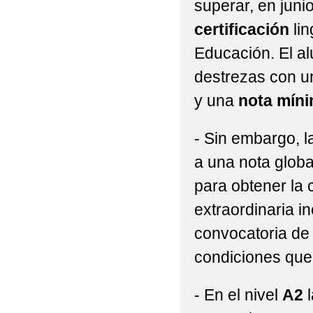
superar, en juni
certificación
lin
Educación. El a
destrezas con u
y una
nota míni
- Sin embargo, l
a una nota glob
para obtener la 
extraordinaria i
convocatoria de j
condiciones que
- En el nivel
A2
l