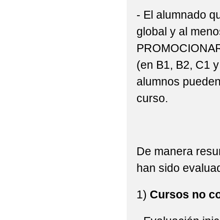
- El alumnado q
global y al men
PROMOCIONAR A
(en B1, B2, C1 y
alumnos pueden 
curso.
De manera resu
han sido evaluad
1)
Cursos no co