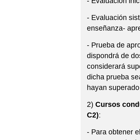
- Evaluación inic
- Evaluación sis
enseñanza- apre
- Prueba de apro
dispondrá de dos
considerará supe
dicha prueba sea
hayan superado 
2)
Cursos condu
C2)
:
- Para obtener e