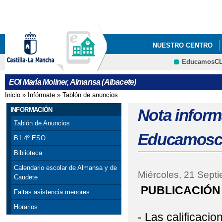
Pa
co
pri
NUESTRO CENTRO
EducamosC
PROCESO DE ADMISIÓ
CRFP
EOI María Moliner, Almansa (Albacete)
ABRIL AL 10 DE MAYO
Inicio
»
Infórmate
»
Tablón de anuncios
Se encuentra usted aquí
INFORMACIÓN
Nota inform
Tablón de Anuncios
Educamosc
B1 4º ESO
Biblioteca
Calendario escolar de Almansa y de
Miércoles, 21 Sept
Caudete
PUBLICACIÓN
Faltas asistencia menores
Horarios
- Las calificacio