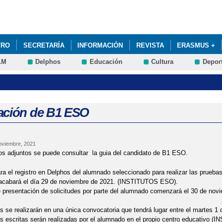
Pasar al
contenido
principal
TRO
SECRETARÍA
INFORMACIÓN
REVISTA
ERASMUS +
LM
Delphos
Educación
Cultura
Depor
MISIÓN A LAS ESCUELAS OFICIALES DE IDIOMAS 24-25. SOLICITUDE
ación de B1 ESO
oviembre, 2021
os adjuntos se puede consultar la guia del candidato de B1 ESO.
ara el registro en Delphos del alumnado seleccionado para realizar las prueb
acabará el día 29 de noviembre de 2021. (INSTITUTOS ESO).
e presentación de solicitudes por parte del alumnado comenzará el 30 de novi
 se realizarán en una única convocatoria que tendrá lugar entre el martes 1 d
s escritas serán realizadas por el alumnado en el propio centro educativo (I