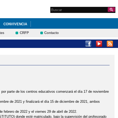
Search this site
Formulario de
búsqueda
CONVIVENCIA
tes
CRFP
Contacto
S DEL 26 DE ABRIL AL 10 DE MAYO
as por parte de los centros educativos comenzará el día 17 de noviembre
embre de 2021 y finalizará el día 15 de diciembre de 2021, ambos
e febrero de 2022 y el viernes 29 de abril de 2022.
NSTITUTO) donde esté matriculado, bajo la supervisión del profesorado