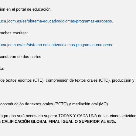
ón en el portal de educación.
duca.jccm.es/es/sistema-educativo/idiomas-programas-europeos...
uebas escritas:
duca.jccm.es/es/sistema-educativo/idiomas-programas-europeos...
onstarán de dos partes:
ta:
e textos escritos (CTE), comprensión de textos orales (CTO), producción y 
coproducción de textos orales (PCTO) y mediación oral (MO).
 la prueba será necesario superar TODAS Y CADA UNA de las cinco activ
a
CALIFICACIÓN GLOBAL FINAL IGUAL O SUPERIOR AL 65%.