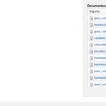
Documentos 
Adjunto
guia_ca
resoluc
guia_can
caudete
chinchil
escultor
fuentea
hermini
jose_co
fuentea
jose_co