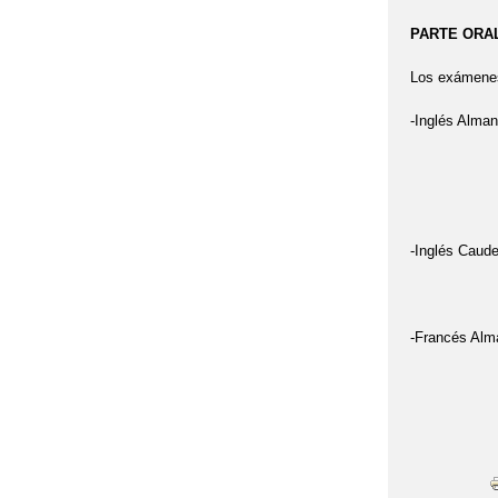
PARTE ORAL e
Los exámenes 
-Inglés Alman
Viernes : 
Viernes : I
-Inglés Caude
Viernes :
-Francés Alma
Viernes l: