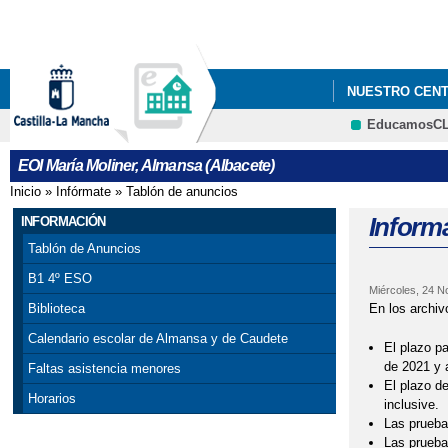
NUESTRO CEN
EducamosC
PROCESO DE AD
EOI María Moliner, Almansa (Albacete)
Inicio
»
Infórmate
»
Tablón de anuncios
Se encuentra usted aquí
Inform
INFORMACIÓN
Tablón de Anuncios
B1 4º ESO
Miércoles, 24 N
En los archiv
Biblioteca
Calendario escolar de Almansa y de Caudete
El plazo p
de 2021 y 
Faltas asistencia menores
El plazo d
Horarios
inclusive.
Las pruebas
Las prueba