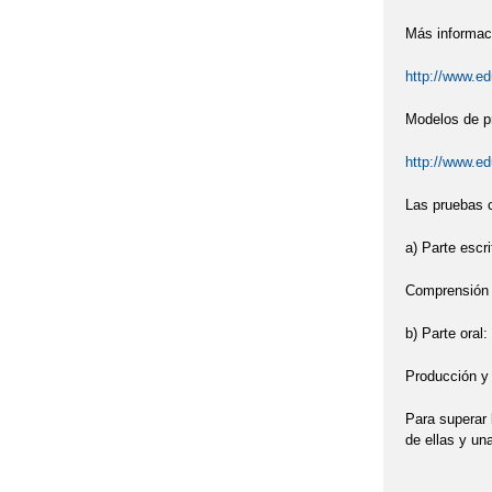
Más informaci
http://www.e
Modelos de pr
http://www.e
Las pruebas c
a) Parte escri
Comprensión d
b) Parte oral:
Producción y 
Para superar
de ellas y un