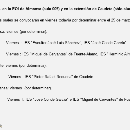
n la EOI de Almansa (aula 005) y en la extensión de Caudete (sólo al
orales se convocarán en viernes todavía por determinar entre el 25 de marzo
sa: viernes (por determinar).
IES "Escultor José Luis Sánchez", IES "José Conde García".
ES "Miguel de Cervantes" de Fuente-Álamo, IES "Herminio Almendros
te: viernes (por determinar).
 IES "Pintor Rafael Requena" de Caudete.
nsa: viernes (por determinar).
 IES "José Conde García" e IES "Miguel de Cervantes" de Fuen