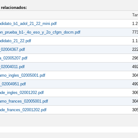
relacionados:
Ta
ndidato_b1_adol_21_22_mini.pdf
1.
ion_prueba_b1-_4o_eso_y_2o_cfgm_docm.pdf
77
didato_21_22.pdf
1.
_02004367.pdf
22
la_02005207.pdf
29
_02004011.pdf
49
lamo_ingles_02005001.pdf
30
o_02004951.pdf
49
nde_ingles_02001202.pdf
30
lamo_frances_02005001.pdf
30
nde_frances_02001202.pdf
30