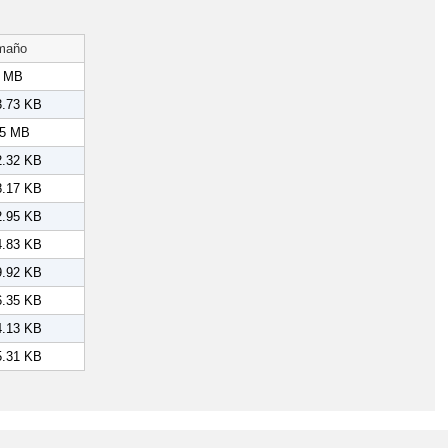
maño
2 MB
3.73 KB
15 MB
2.32 KB
8.17 KB
2.95 KB
4.83 KB
9.92 KB
6.35 KB
4.13 KB
5.31 KB