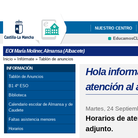
Pa
co
pri
NUESTRO CENTRO
EducamosC
PROCESO DE ADMISIÓ
CRFP
EOI María Moliner, Almansa (Albacete)
ABRIL AL 10 DE MAYO
Inicio
»
Infórmate
»
Tablón de anuncios
Se encuentra usted aquí
INFORMACIÓN
Hola inform
Tablón de Anuncios
atención al
B1 4º ESO
Biblioteca
Calendario escolar de Almansa y de
Martes, 24 Septiem
Caudete
Horarios de at
Faltas asistencia menores
adjunto.
Horarios