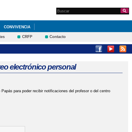
Search this site
Formulario de
búsqueda
CONVIVENCIA
tes
CRFP
Contacto
S DEL 26 DE ABRIL AL 10 DE MAYO
reo electrónico personal
apás para poder recibir notificaciones del profesor o del centro