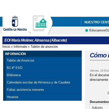
NUESTRO CEN
EducamosC
PROCESO DE AD
EOI María Moliner, Almansa (Albacete)
Inicio
»
Infórmate
»
Tablón de anuncios
Se encuentra usted aquí
Cómo re
INFORMACIÓN
Tablón de Anuncios
B1 4º ESO
Viernes, 18 Oct
En el documen
Biblioteca
directamente 
Calendario escolar de Almansa y de Caudete
Faltas asistencia menores
Horarios
Documentos 
Adjunto