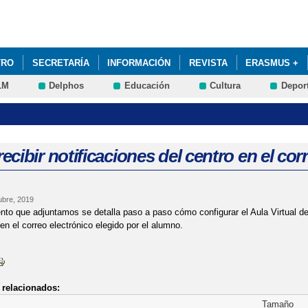
Pasar al
contenido
principal
TRO
SECRETARÍA
INFORMACIÓN
REVISTA
ERASMUS +
LM
Delphos
Educación
Cultura
Depor
MISIÓN A LAS ESCUELAS OFICIALES DE IDIOMAS 24-25. SOLICITUDE
cibir notificaciones del centro en el cor
ubre, 2019
to que adjuntamos se detalla paso a paso cómo configurar el Aula Virtual de P
en el correo electrónico elegido por el alumno.
relacionados:
Tamaño