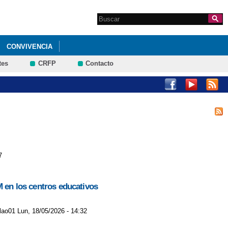
Search this site
Formulario de
búsqueda
CONVIVENCIA
tes
CRFP
Contacto
S DEL 26 DE ABRIL AL 10 DE MAYO
7
M en los centros educativos
jlao01 Lun, 18/05/2026 - 14:32