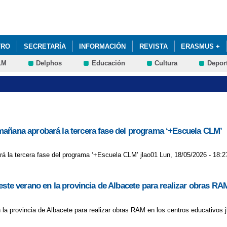
Pasar al
contenido
principal
TRO
SECRETARÍA
INFORMACIÓN
REVISTA
ERASMUS +
LM
Delphos
Educación
Cultura
Depor
MISIÓN A LAS ESCUELAS OFICIALES DE IDIOMAS 24-25. SOLICITUDE
mañana aprobará la tercera fase del programa ‘+Escuela CLM’
á la tercera fase del programa ‘+Escuela CLM’ jlao01 Lun, 18/05/2026 - 18:2
este verano en la provincia de Albacete para realizar obras RA
 la provincia de Albacete para realizar obras RAM en los centros educativos 